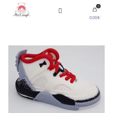
0
0.00€