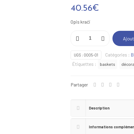
40.56
€
Opis kraći
quantité
Ajout
de
Tennis
Catégories :
B
UGS :
0005-01
blanche
Étiquettes :
baskets
décora
et
verte
12
Partager
cm
Description
Informations complémen