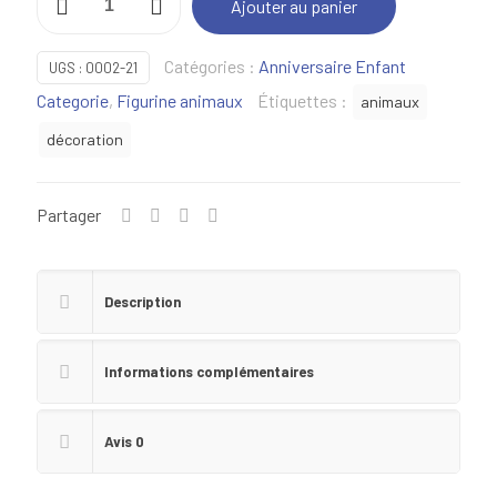
Ajouter au panier
de
Animaux
Catégories :
Anniversaire Enfant
UGS :
0002-21
-
Categorie
,
Figurine animaux
Étiquettes :
animaux
21
décoration
Partager
Description
Informations complémentaires
Avis
0