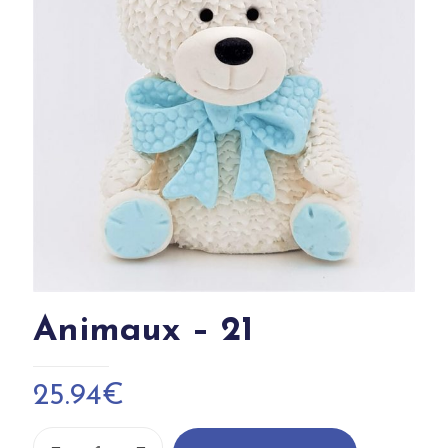
Animaux – 21
25.94
€
quantité