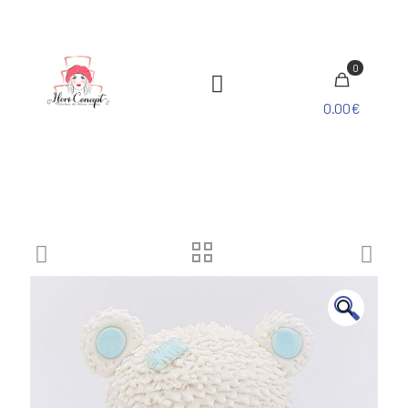
0
0.00€
🔍