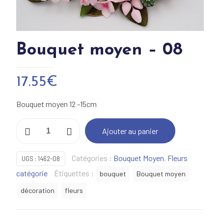
Bouquet moyen – 08
17.55
€
Bouquet moyen 12 -15cm
quantité
Ajouter au panier
de
Bouquet
Catégories :
Bouquet Moyen
,
Fleurs
UGS :
1462-08
moyen
catégorie
Étiquettes :
bouquet
Bouquet moyen
-
décoration
fleurs
08