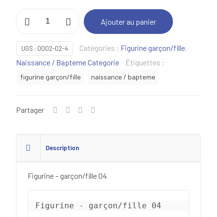
quantité
Ajouter au panier
de
Figurine
Catégories :
Figurine garçon/fille
,
UGS :
0002-02-4
-
Naissance / Bapteme Categorie
Étiquettes :
garçon/fille
figurine garçon/fille
naissance / bapteme
04
Partager
Description
Figurine – garçon/fille 04
Figurine - garçon/fille 04