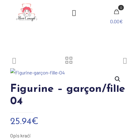
0
0.00€
Figurine – garçon/fille
04
25.94
€
Opis kraći