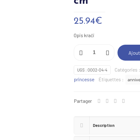
cm
25.94
€
Opis kraći
quantité
Ajout
de
Figurine
Catégories 
UGS :
0002-04-4
princesse
princesse
Étiquettes :
annive
-010-
10/15
cm
Partager
Description