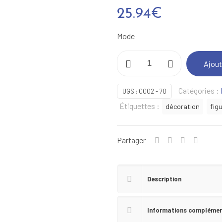
25.94
€
Mode
quantité
Ajout
de
Mode
Catégories :
UGS :
0002 - 70
10/15
Étiquettes :
décoration
fig
cm
-
10
Partager
Description
Informations complémen