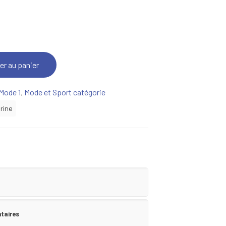
er au panier
Mode 1
,
Mode et Sport catégorie
urine
taires