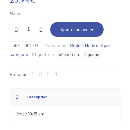
25.94
€
Mode
quantité
Ajouter au panier
de
Mode
Catégories :
Mode 1
,
Mode et Sport
UGS :
0002 - 73
10/15
catégorie
Étiquettes :
décoration
figurine
cm
-
13
Partager
Description
Mode 10/15 cm