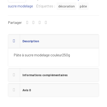
à
sucre modelage
Étiquettes :
décoration
pâte
sucre
modelage
couleur
Partager
250g
Description
Pâte à sucre modelage couleur250g
Informations complémentaires
Avis
0