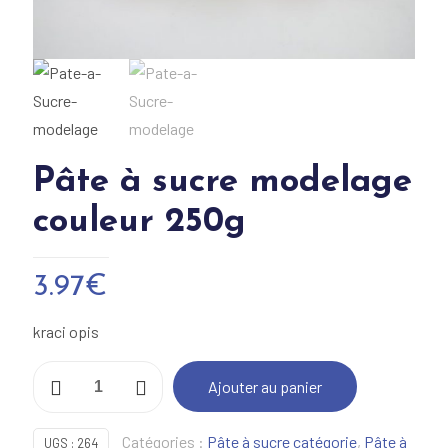
Pâte à sucre modelage
couleur 250g
3.97
€
kraci opis
quantité
Ajouter au panier
de
Pâte
Catégories :
Pâte à sucre catégorie
,
Pâte à
UGS :
264