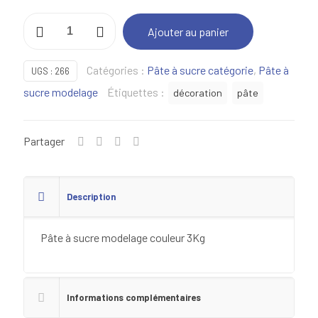
quantité
Ajouter au panier
de
Pâte
Catégories :
Pâte à sucre catégorie
,
Pâte à
UGS :
266
à
sucre modelage
Étiquettes :
décoration
pâte
sucre
modelage
couleur
Partager
3Kg
Description
Pâte à sucre modelage couleur 3Kg
Informations complémentaires