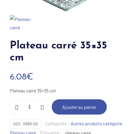
Plateau carré 35×35
cm
6.08
€
Plateau carré 35×35 cm
quantité
Ajouter au panier
de
Plateau
Catégories :
Autres produits catégorie
,
UGS :
11989-00
carré
Plateau carré
Étiquette :
plateau carré